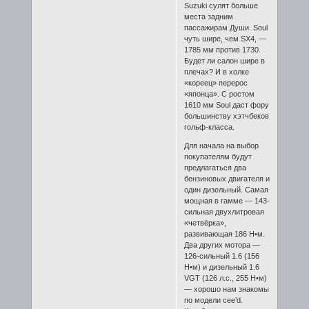
Suzuki сулят больше
места задним
пассажирам Души. Soul
чуть шире, чем SX4, —
1785 мм против 1730.
Будет ли салон шире в
плечах? И в холке
«кореец» перерос
«японца». С ростом
1610 мм Soul даст фору
большинству хэтчбеков
гольф-класса.
Для начала на выбор
покупателям будут
предлагаться два
бензиновых двигателя и
один дизельный. Самая
мощная в гамме — 143-
сильная двухлитровая
«четвёрка»,
развивающая 186 Н•м.
Два других мотора —
126-сильный 1.6 (156
Н•м) и дизельный 1.6
VGT (126 л.с., 255 Н•м)
— хорошо нам знакомы
по модели cee’d.