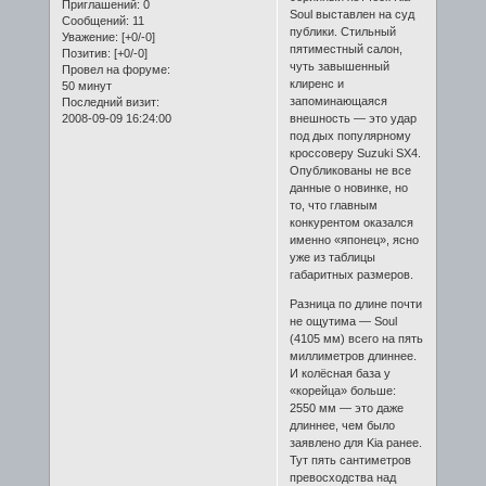
Приглашений:
0
Soul выставлен на суд
Сообщений:
11
публики. Стильный
Уважение:
[+0/-0]
пятиместный салон,
Позитив:
[+0/-0]
чуть завышенный
Провел на форуме:
клиренс и
50 минут
запоминающаяся
Последний визит:
2008-09-09 16:24:00
внешность — это удар
под дых популярному
кроссоверу Suzuki SX4.
Опубликованы не все
данные о новинке, но
то, что главным
конкурентом оказался
именно «японец», ясно
уже из таблицы
габаритных размеров.
Разница по длине почти
не ощутима — Soul
(4105 мм) всего на пять
миллиметров длиннее.
И колёсная база у
«корейца» больше:
2550 мм — это даже
длиннее, чем было
заявлено для Kia ранее.
Тут пять сантиметров
превосходства над