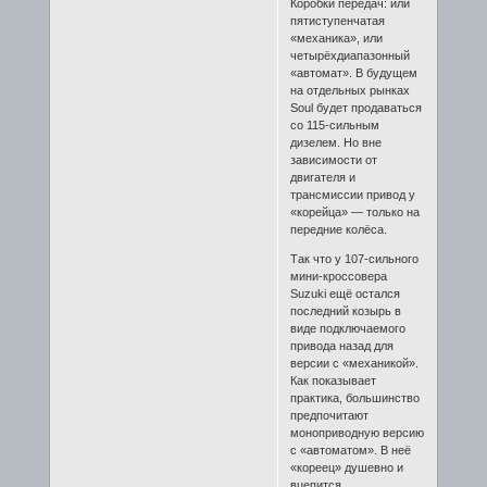
Коробки передач: или
пятиступенчатая
«механика», или
четырёхдиапазонный
«автомат». В будущем
на отдельных рынках
Soul будет продаваться
со 115-сильным
дизелем. Но вне
зависимости от
двигателя и
трансмиссии привод у
«корейца» — только на
передние колёса.
Так что у 107-сильного
мини-кроссовера
Suzuki ещё остался
последний козырь в
виде подключаемого
привода назад для
версии с «механикой».
Как показывает
практика, большинство
предпочитают
моноприводную версию
с «автоматом». В неё
«кореец» душевно и
вцепится.