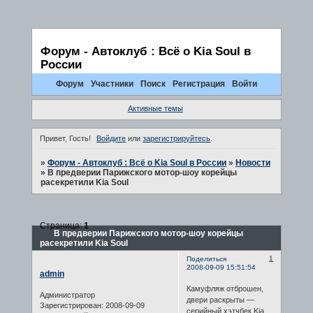
Форум - Автоклуб : Всё о Kia Soul в
России
Форум
Участники
Поиск
Регистрация
Войти
Активные темы
Привет, Гость!
Войдите
или
зарегистрируйтесь
.
»
Форум - Автоклуб : Всё о Kia Soul в России
»
Новости
»
В предверии Парижского мотор-шоу корейцы
расекретили Kia Soul
Страница:
1
В предверии Парижского мотор-шоу корейцы
расекретили Kia Soul
1
Поделиться
2008-09-09 15:51:54
admin
Камуфляж отброшен,
Администратор
двери раскрыты —
Зарегистрирован
: 2008-09-09
серийный хэтчбек Kia