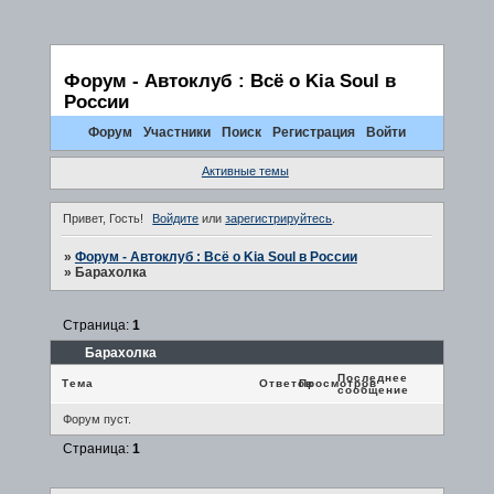
Форум - Автоклуб : Всё о Kia Soul в
России
Форум
Участники
Поиск
Регистрация
Войти
Активные темы
Привет, Гость!
Войдите
или
зарегистрируйтесь
.
»
Форум - Автоклуб : Всё о Kia Soul в России
»
Барахолка
Страница:
1
Барахолка
Последнее
Тема
Ответов
Просмотров
сообщение
Форум пуст.
Страница:
1