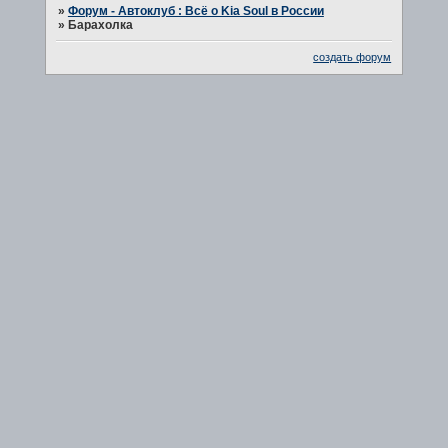
»
Форум - Автоклуб : Всё о Kia Soul в России
»
Барахолка
создать форум